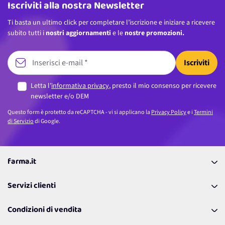
Iscriviti alla nostra Newsletter
Ti basta un ultimo click per completare l’iscrizione e iniziare a ricevere
subito tutti i
nostri aggiornamenti
e le
nostre promozioni.
Iscriviti
Letta l’
informativa privacy
, presto il mio consenso per ricevere
newsletter e/o DEM
Questo form è protetto da reCAPTCHA - vi si applicano la
Privacy Policy
e i
Termini
di Servizio
di Google.
farma.it
La nostra Azienda
Servizi clienti
Coupon
Contattaci
Programma Fedeltà Farma Lovers
Condizioni di vendita
Richiamami
Lavora con noi
Pagamenti & Condizioni
FAQ
I nostri consigli