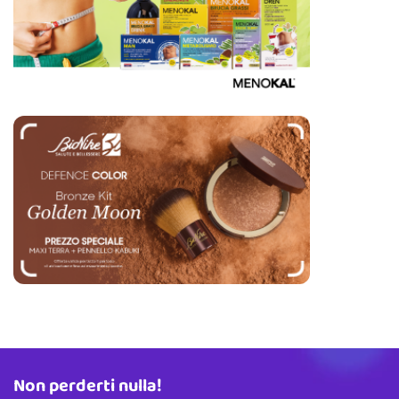
Non perderti nulla!
Indirizzo email