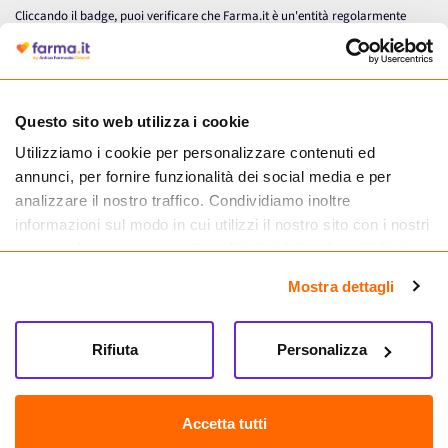
Cliccando il badge, puoi verificare che Farma.it è un'entità regolarmente
autorizzata dal Ministero della Salute a effettuare la vendita online di
medicinali.
Questo sito web utilizza i cookie
Utilizziamo i cookie per personalizzare contenuti ed
annunci, per fornire funzionalità dei social media e per
analizzare il nostro traffico. Condividiamo inoltre
informazioni sul modo in cui utilizzi il nostro sito con i nostri
partner che si occupano di analisi dei dati web, pubblicità e
social media, i quali potrebbero combinarle con altre
Mostra dettagli
informazioni che hai fornito loro o che hanno raccolto dal
tuo utilizzo dei loro servizi.
Seguici su
Rifiuta
Personalizza
Farma.it S.a.s. P. IVA 07417261216 REA: NA-884088
CREDITS
Accetta tutti
Sede legale Via delle Repubbliche Marinare 128, 80147 Napoli
Vendita online di medicinali senza obbligo di prescrizione effettuata tramite