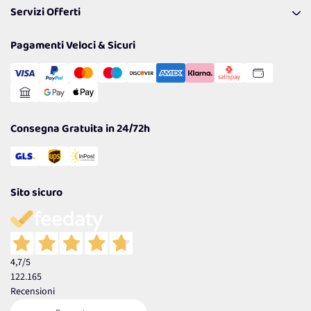
Servizi Offerti
Spedizioni
Resi
Politiche per la parità di genere
Privacy Policy
Tantissimi Sconti
Pagamenti Veloci & Sicuri
Cookie Policy
Transazione Sicura
Comunicazioni
Gestisci Cookie
Reso Facile e Veloce
Garanzia
Consegna Gratuita in 24/72h
Sito sicuro
4,7
/5
122.165
Recensioni