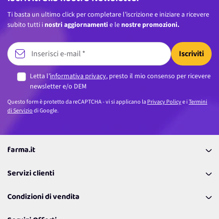
Ti basta un ultimo click per completare l’iscrizione e iniziare a ricevere
subito tutti i
nostri aggiornamenti
e le
nostre promozioni.
Iscriviti
Letta l’
informativa privacy
, presto il mio consenso per ricevere
newsletter e/o DEM
Questo form è protetto da reCAPTCHA - vi si applicano la
Privacy Policy
e i
Termini
di Servizio
di Google.
farma.it
La nostra Azienda
Servizi clienti
Coupon
Contattaci
Programma Fedeltà Farma Lovers
Condizioni di vendita
Richiamami
Lavora con noi
Pagamenti & Condizioni
FAQ
I nostri consigli