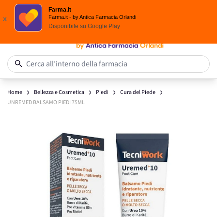
Scegli i solari Eucerin!
Farma.it
Salta al contenuto
Farma.it - by Antica Farmacia Orlandi
x
Disponibile su
Google Play
0
Cerca all’interno della farmacia
Home
Bellezza e Cosmetica
Piedi
Cura del Piede
UNREMED BALSAMO PIEDI 75ML
Main image
Click to view image in fullscreen