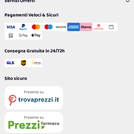
Servizi Offerti
Spedizioni
Resi
Politiche per la parità di genere
Privacy Policy
Tantissimi Sconti
Pagamenti Veloci & Sicuri
Cookie Policy
Transazione Sicura
Comunicazioni
Gestisci Cookie
Reso Facile e Veloce
Garanzia
Consegna Gratuita in 24/72h
Sito sicuro