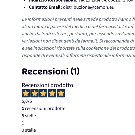
Indirizzo Responsabile:
VIA E.FERMI, 4, 80028, GR
Contatto Email:
distribuzione@cemon.eu
Le informazioni presenti nelle schede prodotto hanno fi
alcun modo il parere del medico o del farmacista. Le inf
anche da fonti esterne; pertanto, pur essendo costante
variazioni non dipendenti da farma.it. Si raccomanda di fa
e alle indicazioni riportate sulla confezione del prodotto
risponde di eventuali difformità rispetto alle informazion
Recensioni (1)
Recensioni prodotto
5,0
/5
1
recensioni prodotto
5 stelle
1
0 stelle