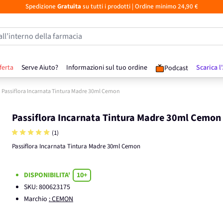
Spedizione
Gratuita
su tutti i prodotti
| Ordine minimo 24,90 €
all’interno della farmacia
ferta
Serve Aiuto?
Informazioni sul tuo ordine
Scarica l
Podcast
Passiflora Incarnata Tintura Madre 30ml Cemon
Passiflora Incarnata Tintura Madre 30ml Cemon
(1)
Passiflora Incarnata Tintura Madre 30ml Cemon
DISPONIBILITA'
10+
SKU:
800623175
Marchio
: CEMON