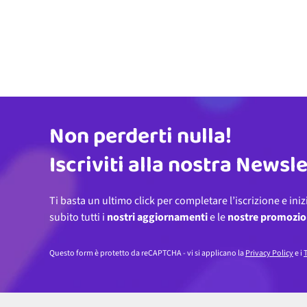
Non perderti nulla!
Indirizzo email
Iscriviti alla nostra Newsl
Ti basta un ultimo click per completare l’iscrizione e iniz
subito tutti i
nostri aggiornamenti
e le
nostre promozio
Questo form è protetto da reCAPTCHA - vi si applicano la
Privacy Policy
e i
T