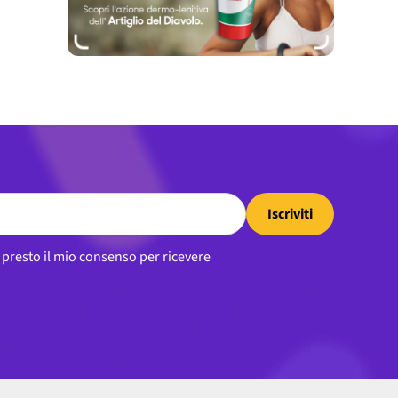
Iscriviti
, presto il mio consenso per ricevere