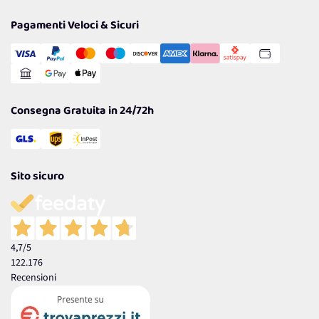
Privacy Policy
Tantissimi Sconti
Pagamenti Veloci & Sicuri
Cookie Policy
Transazione Sicura
Comunicazioni
Gestisci Cookie
Reso Facile e Veloce
Garanzia
Consegna Gratuita in 24/72h
Sito sicuro
4,7
/5
122.176
Recensioni