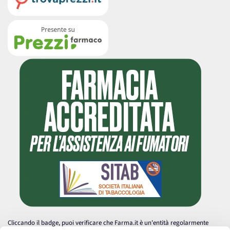
Cliccando il badge, puoi verificare che Farma.it è un'entità regolarmente