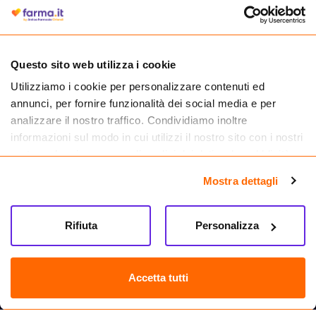
autorizzata dal Ministero della Salute a effettuare la vendita online di
medicinali.
Questo sito web utilizza i cookie
Utilizziamo i cookie per personalizzare contenuti ed
annunci, per fornire funzionalità dei social media e per
analizzare il nostro traffico. Condividiamo inoltre
informazioni sul modo in cui utilizzi il nostro sito con i nostri
partner che si occupano di analisi dei dati web, pubblicità e
social media, i quali potrebbero combinarle con altre
Mostra dettagli
informazioni che hai fornito loro o che hanno raccolto dal
tuo utilizzo dei loro servizi.
Seguici su
Rifiuta
Personalizza
Farma.it S.a.s. P. IVA 07417261216 REA: NA-884088
CREDITS
Accetta tutti
Sede legale Via delle Repubbliche Marinare 128, 80147 Napoli
Vendita online di medicinali senza obbligo di prescrizione effettuata tramite
esercizio autorizzato dal Ministero della Salute – Codice identificativo n. 016715