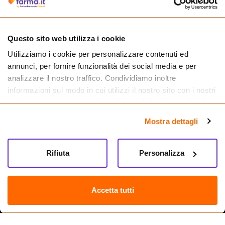
medicinali.
Questo sito web utilizza i cookie
Utilizziamo i cookie per personalizzare contenuti ed
annunci, per fornire funzionalità dei social media e per
analizzare il nostro traffico. Condividiamo inoltre
informazioni sul modo in cui utilizzi il nostro sito con i nostri
partner che si occupano di analisi dei dati web, pubblicità e
social media, i quali potrebbero combinarle con altre
Mostra dettagli
informazioni che hai fornito loro o che hanno raccolto dal
tuo utilizzo dei loro servizi.
Seguici su
Rifiuta
Personalizza
Farma.it S.a.s. P. IVA 07417261216 REA: NA-884088
CREDITS
Accetta tutti
Sede legale Via delle Repubbliche Marinare 128, 80147 Napoli
Vendita online di medicinali senza obbligo di prescrizione effettuata tramite
esercizio autorizzato dal Ministero della Salute – Codice identificativo n. 016715