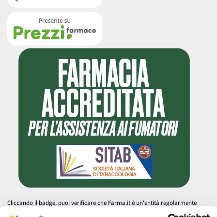
Cliccando il badge, puoi verificare che Farma.it è un'entità regolarmente
autorizzata dal Ministero della Salute a effettuare la vendita online di