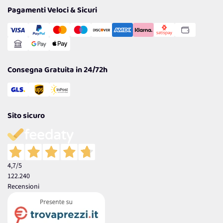
Tantissimi Sconti
Pagamenti Veloci & Sicuri
Cookie Policy
Transazione Sicura
Comunicazioni
Gestisci Cookie
Reso Facile e Veloce
Garanzia
Consegna Gratuita in 24/72h
Sito sicuro
4,7
/5
122.240
Recensioni