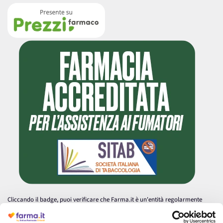
Cliccando il badge, puoi verificare che Farma.it è un'entità regolarmente
autorizzata dal Ministero della Salute a effettuare la vendita online di
medicinali.