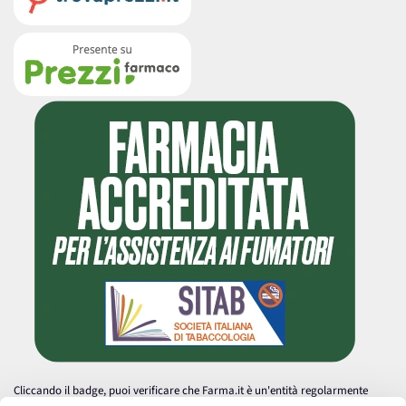
Cliccando il badge, puoi verificare che Farma.it è un'entità regolarmente