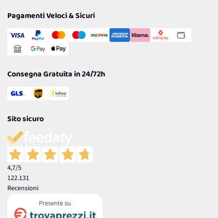
Privacy Policy
Tantissimi Sconti
Pagamenti Veloci & Sicuri
Cookie Policy
Transazione Sicura
Comunicazioni
Gestisci Cookie
Reso Facile e Veloce
Garanzia
Consegna Gratuita in 24/72h
Sito sicuro
4,7
/5
122.131
Recensioni