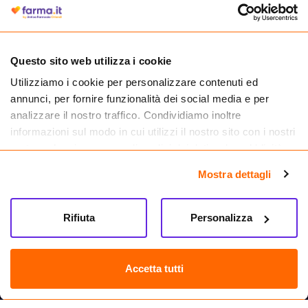
autorizzata dal Ministero della Salute a effettuare la vendita online di
medicinali.
Questo sito web utilizza i cookie
Utilizziamo i cookie per personalizzare contenuti ed
annunci, per fornire funzionalità dei social media e per
analizzare il nostro traffico. Condividiamo inoltre
informazioni sul modo in cui utilizzi il nostro sito con i nostri
partner che si occupano di analisi dei dati web, pubblicità e
social media, i quali potrebbero combinarle con altre
Mostra dettagli
informazioni che hai fornito loro o che hanno raccolto dal
tuo utilizzo dei loro servizi.
Seguici su
Rifiuta
Personalizza
Farma.it S.a.s. P. IVA 07417261216 REA: NA-884088
CREDITS
Accetta tutti
Sede legale Via delle Repubbliche Marinare 128, 80147 Napoli
Vendita online di medicinali senza obbligo di prescrizione effettuata tramite
esercizio autorizzato dal Ministero della Salute – Codice identificativo n. 016715