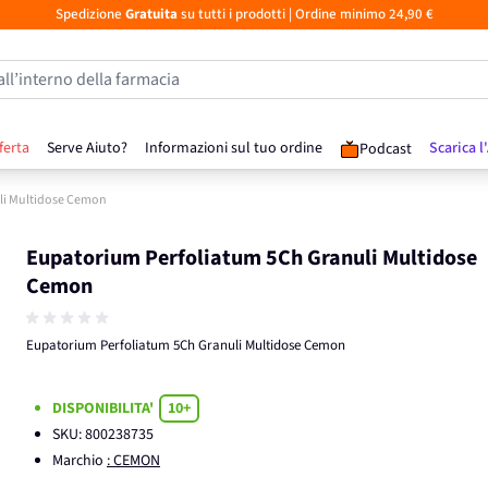
Spedizione
Gratuita
su tutti i prodotti
| Ordine minimo 24,90 €
all’interno della farmacia
ferta
Serve Aiuto?
Informazioni sul tuo ordine
Scarica l
Podcast
li Multidose Cemon
Eupatorium Perfoliatum 5Ch Granuli Multidose
Cemon
Eupatorium Perfoliatum 5Ch Granuli Multidose Cemon
DISPONIBILITA'
10+
SKU:
800238735
Marchio
: CEMON