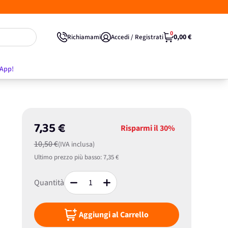
0
0,00 €
Richiamami
Accedi / Registrati
'App!
7,35 €
Risparmi il
30%
10,50 €
(IVA inclusa)
Ultimo prezzo più basso:
7,35 €
Quantità
Aggiungi al Carrello