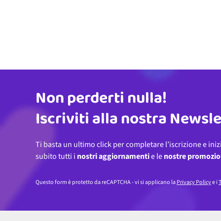
Non perderti nulla!
Indirizzo email
Iscriviti alla nostra Newsl
Ti basta un ultimo click per completare l’iscrizione e iniz
subito tutti i
nostri aggiornamenti
e le
nostre promozio
Questo form è protetto da reCAPTCHA - vi si applicano la
Privacy Policy
e i
T