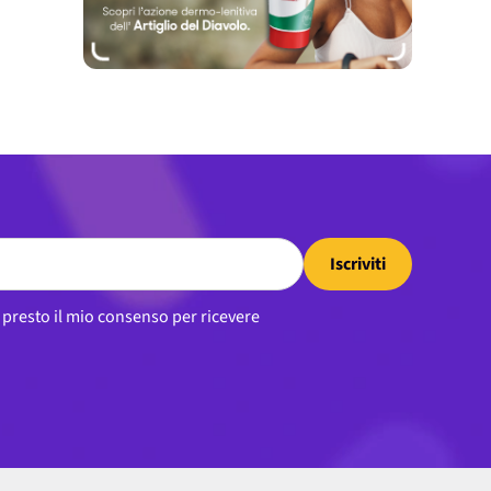
Iscriviti
, presto il mio consenso per ricevere