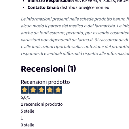
Indirizzo Responsabile:
VIA E.FERMI, 4, 80028, GR
Contatto Email:
distribuzione@cemon.eu
Le informazioni presenti nelle schede prodotto hanno fi
alcun modo il parere del medico o del farmacista. Le inf
anche da fonti esterne; pertanto, pur essendo costante
variazioni non dipendenti da farma.it. Si raccomanda di fa
e alle indicazioni riportate sulla confezione del prodotto
risponde di eventuali difformità rispetto alle informazion
Recensioni (1)
Recensioni prodotto
5,0
/5
1
recensioni prodotto
5 stelle
1
0 stelle