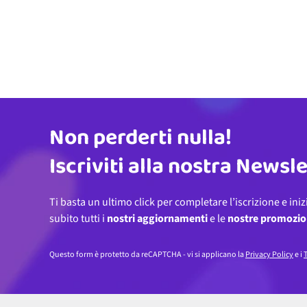
Non perderti nulla!
Indirizzo email
Iscriviti alla nostra Newsl
Ti basta un ultimo click per completare l’iscrizione e iniz
subito tutti i
nostri aggiornamenti
e le
nostre promozio
Questo form è protetto da reCAPTCHA - vi si applicano la
Privacy Policy
e i
T