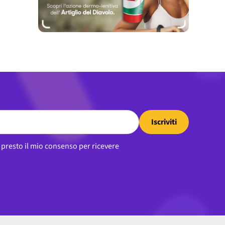
Iscriviti
, presto il mio consenso per ricevere