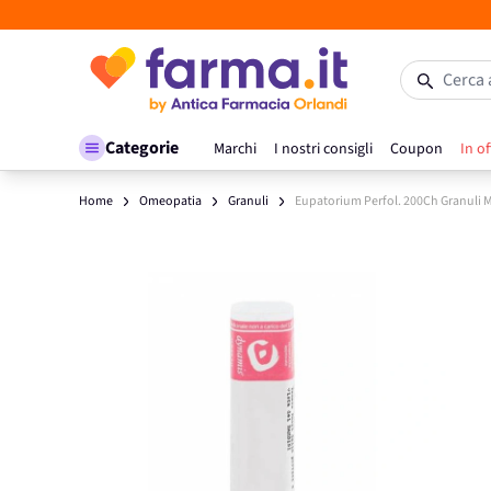
Salta al contenuto
Cerca 
Categorie
Marchi
I nostri consigli
Coupon
In of
Home
Omeopatia
Granuli
Eupatorium Perfol. 200Ch Granuli
Main image
Click to view image in fullscreen