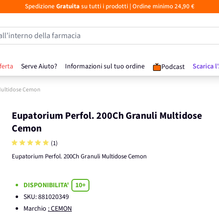
Spedizione
Gratuita
su tutti i prodotti
| Ordine minimo 24,90 €
all’interno della farmacia
ferta
Serve Aiuto?
Informazioni sul tuo ordine
Scarica l
Podcast
 Multidose Cemon
Eupatorium Perfol. 200Ch Granuli Multidose
Cemon
(1)
Eupatorium Perfol. 200Ch Granuli Multidose Cemon
DISPONIBILITA'
10+
SKU:
881020349
Marchio
: CEMON