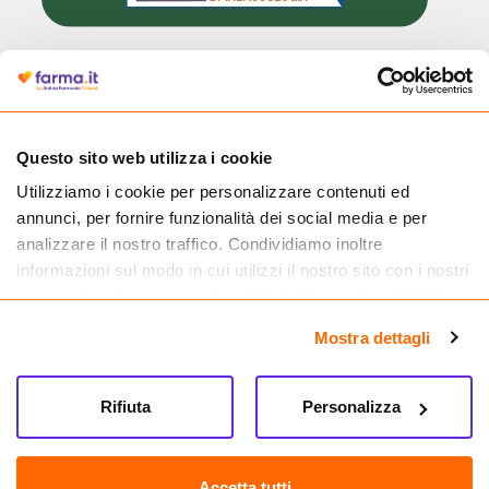
Cliccando il badge, puoi verificare che Farma.it è un'entità regolarmente
autorizzata dal Ministero della Salute a effettuare la vendita online di
medicinali.
Questo sito web utilizza i cookie
Utilizziamo i cookie per personalizzare contenuti ed
annunci, per fornire funzionalità dei social media e per
analizzare il nostro traffico. Condividiamo inoltre
informazioni sul modo in cui utilizzi il nostro sito con i nostri
partner che si occupano di analisi dei dati web, pubblicità e
social media, i quali potrebbero combinarle con altre
Mostra dettagli
informazioni che hai fornito loro o che hanno raccolto dal
tuo utilizzo dei loro servizi.
Rifiuta
Personalizza
Seguici su
Farma.it S.a.s. P. IVA 07417261216 REA: NA-884088
CREDITS
Accetta tutti