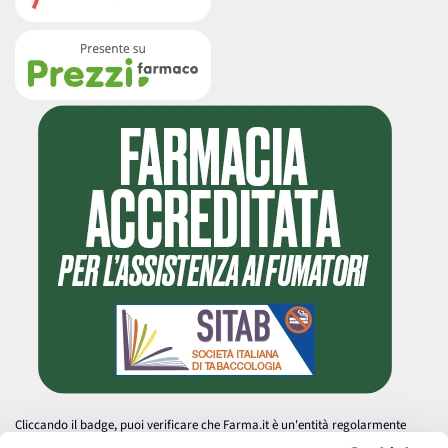
Cliccando il badge, puoi verificare che Farma.it è un'entità regolarmente
autorizzata dal Ministero della Salute a effettuare la vendita online di