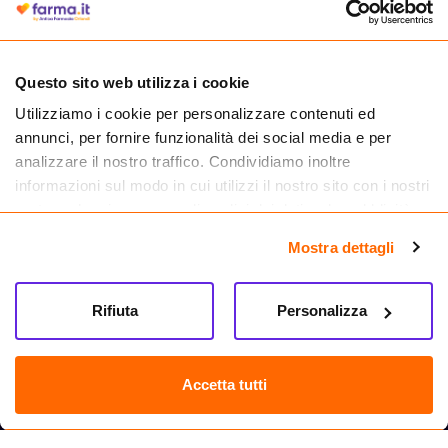
medicinali.
Questo sito web utilizza i cookie
Utilizziamo i cookie per personalizzare contenuti ed
annunci, per fornire funzionalità dei social media e per
analizzare il nostro traffico. Condividiamo inoltre
informazioni sul modo in cui utilizzi il nostro sito con i nostri
partner che si occupano di analisi dei dati web, pubblicità e
social media, i quali potrebbero combinarle con altre
Mostra dettagli
informazioni che hai fornito loro o che hanno raccolto dal
tuo utilizzo dei loro servizi.
Seguici su
Rifiuta
Personalizza
Farma.it S.a.s. P. IVA 07417261216 REA: NA-884088
CREDITS
Accetta tutti
Sede legale Via delle Repubbliche Marinare 128, 80147 Napoli
Vendita online di medicinali senza obbligo di prescrizione effettuata tramite
esercizio autorizzato dal Ministero della Salute – Codice identificativo n. 016715