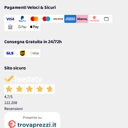
Privacy Policy
Tantissimi Sconti
Pagamenti Veloci & Sicuri
Cookie Policy
Transazione Sicura
Comunicazioni
Gestisci Cookie
Reso Facile e Veloce
Garanzia
Consegna Gratuita in 24/72h
Sito sicuro
4,7
/5
122.208
Recensioni