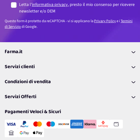
Letta l’
informativa privacy
, presto il mio consenso per ricevere
newsletter e/o DEM
Questo form è protetto da reCAPTCHA - vi si applicano la
Privacy Policy
e i
Termini
di Servizio
di Google.
farma.it
La nostra Azienda
Servizi clienti
Coupon
Contattaci
Programma Fedeltà Farma Lovers
Condizioni di vendita
Richiamami
Lavora con noi
Pagamenti & Condizioni
FAQ
I nostri consigli
Servizi Offerti
Spedizioni
Resi
Politiche per la parità di genere
Privacy Policy
Tantissimi Sconti
Pagamenti Veloci & Sicuri
Cookie Policy
Transazione Sicura
Comunicazioni
Gestisci Cookie
Reso Facile e Veloce
Garanzia