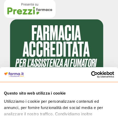
Questo sito web utilizza i cookie
Utilizziamo i cookie per personalizzare contenuti ed
Cliccando il badge, puoi verificare che Farma.it è un'entità regolarmente
annunci, per fornire funzionalità dei social media e per
autorizzata dal Ministero della Salute a effettuare la vendita online di
medicinali.
analizzare il nostro traffico. Condividiamo inoltre