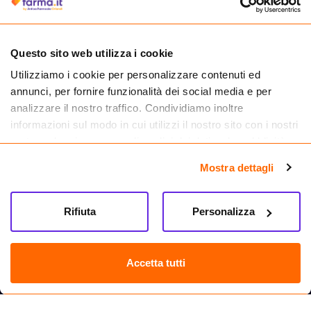
medicinali.
Questo sito web utilizza i cookie
Utilizziamo i cookie per personalizzare contenuti ed
annunci, per fornire funzionalità dei social media e per
analizzare il nostro traffico. Condividiamo inoltre
informazioni sul modo in cui utilizzi il nostro sito con i nostri
partner che si occupano di analisi dei dati web, pubblicità e
social media, i quali potrebbero combinarle con altre
Mostra dettagli
informazioni che hai fornito loro o che hanno raccolto dal
tuo utilizzo dei loro servizi.
Seguici su
Rifiuta
Personalizza
Farma.it S.a.s. P. IVA 07417261216 REA: NA-884088
CREDITS
Accetta tutti
Sede legale Via delle Repubbliche Marinare 128, 80147 Napoli
Vendita online di medicinali senza obbligo di prescrizione effettuata tramite
esercizio autorizzato dal Ministero della Salute – Codice identificativo n. 016715