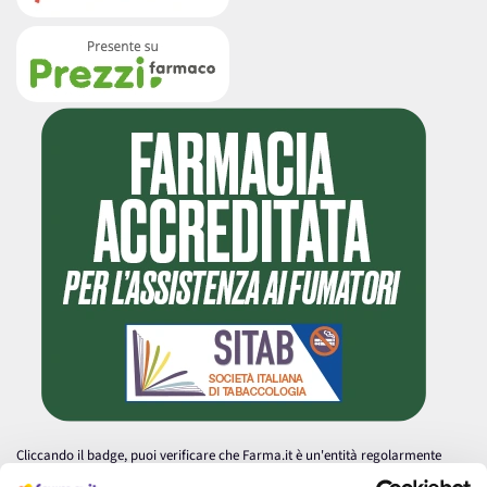
Cliccando il badge, puoi verificare che Farma.it è un'entità regolarmente
autorizzata dal Ministero della Salute a effettuare la vendita online di