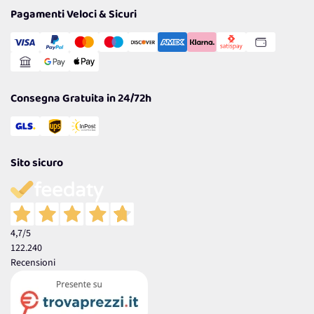
Tantissimi Sconti
Pagamenti Veloci & Sicuri
Cookie Policy
Transazione Sicura
Comunicazioni
Gestisci Cookie
Reso Facile e Veloce
Garanzia
Consegna Gratuita in 24/72h
Sito sicuro
4,7
/5
122.240
Recensioni