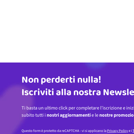
Non perderti nulla!
Indirizzo email
Iscriviti alla nostra Newsl
Ti basta un ultimo click per completare l’iscrizione e iniz
subito tutti i
nostri aggiornamenti
e le
nostre promozio
Questo form è protetto da reCAPTCHA - vi si applicano la
Privacy Policy
e i
T