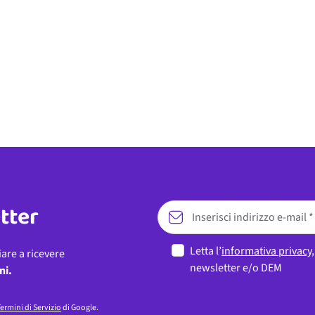
etter
Letta l’
informativa privacy
iare a ricevere
newsletter e/o DEM
ni.
ermini di Servizio
di Google.