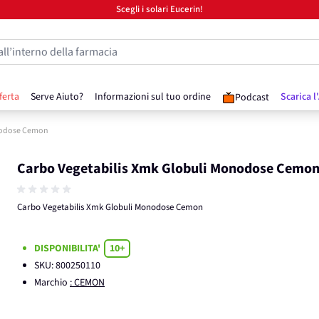
Scegli i solari Eucerin!
all’interno della farmacia
ferta
Serve Aiuto?
Informazioni sul tuo ordine
Scarica l
Podcast
onodose Cemon
Carbo Vegetabilis Xmk Globuli Monodose Cemo
Carbo Vegetabilis Xmk Globuli Monodose Cemon
DISPONIBILITA'
10+
SKU:
800250110
Marchio
: CEMON