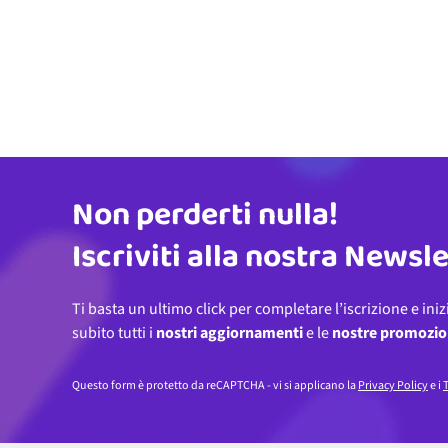
Non perderti nulla!
Indirizzo email
Iscriviti alla nostra Newsl
Ti basta un ultimo click per completare l’iscrizione e iniz
subito tutti i
nostri aggiornamenti
e le
nostre promozio
Questo form è protetto da reCAPTCHA - vi si applicano la
Privacy Policy
e i
T