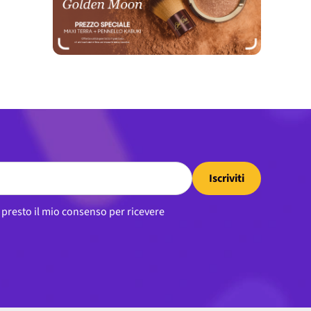
Iscriviti
, presto il mio consenso per ricevere