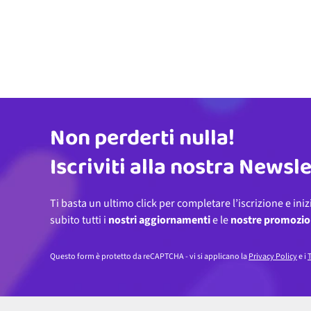
Non perderti nulla!
Indirizzo email
Iscriviti alla nostra Newsl
Ti basta un ultimo click per completare l’iscrizione e iniz
subito tutti i
nostri aggiornamenti
e le
nostre promozio
Questo form è protetto da reCAPTCHA - vi si applicano la
Privacy Policy
e i
T