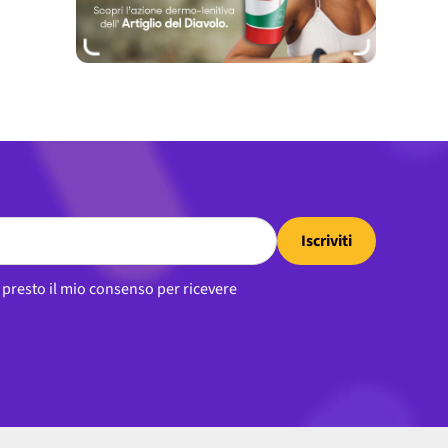
Iscriviti
, presto il mio consenso per ricevere