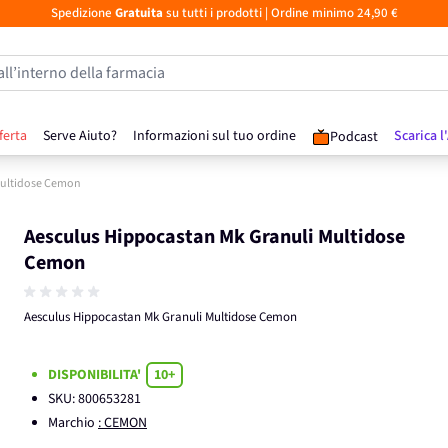
Spedizione
Gratuita
su tutti i prodotti
| Ordine minimo 24,90 €
all’interno della farmacia
ferta
Serve Aiuto?
Informazioni sul tuo ordine
Scarica l
Podcast
Multidose Cemon
Aesculus Hippocastan Mk Granuli Multidose
Cemon
Aesculus Hippocastan Mk Granuli Multidose Cemon
DISPONIBILITA'
10+
SKU:
800653281
Marchio
: CEMON