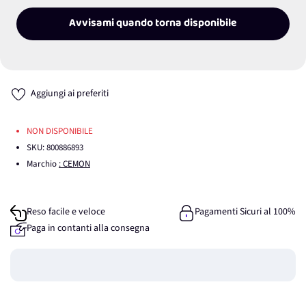
Avvisami quando torna disponibile
Aggiungi ai preferiti
NON DISPONIBILE
SKU:
800886893
Marchio
: CEMON
Reso facile e veloce
Pagamenti Sicuri al 100%
Paga in contanti alla consegna
Guadagna
0
punti