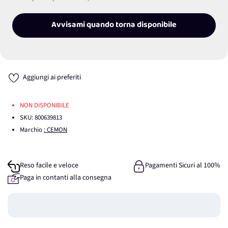
Avvisami quando torna disponibile
Aggiungi ai preferiti
NON DISPONIBILE
SKU:
800639813
Marchio
: CEMON
Reso facile e veloce
Pagamenti Sicuri al 100%
Paga in contanti alla consegna
Guadagna
0
punti