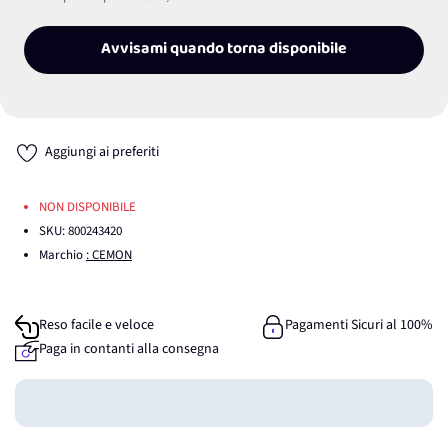
Avvisami quando torna disponibile
Aggiungi ai preferiti
NON DISPONIBILE
SKU:
800243420
Marchio
: CEMON
Reso facile e veloce
Pagamenti Sicuri al 100%
Paga in contanti alla consegna
Guadagna
0
punti