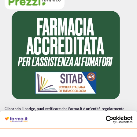
Cliccando il badge, puoi verificare che Farma.it è un'entità regolarmente
autorizzata dal Ministero della Salute a effettuare la vendita online di
medicinali.