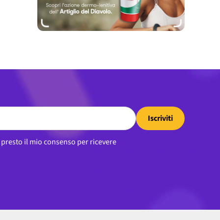
Iscriviti
, presto il mio consenso per ricevere