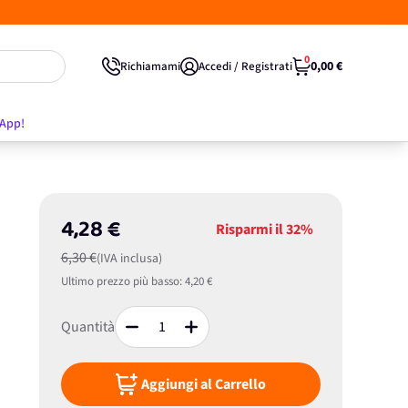
0
0,00 €
Richiamami
Accedi / Registrati
'App!
4,28 €
Risparmi il
32%
6,30 €
(IVA inclusa)
Ultimo prezzo più basso:
4,20 €
Quantità
Aggiungi al Carrello