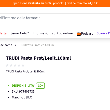
Spedizione
Gratuita
su tutti i prodotti
| Ordine minimo 24,90 €
all’interno della farmacia
ferta
Serve Aiuto?
Informazioni sul tuo ordine
Scarica l
Podcast
 del corpo
TRUDI Pasta Prot/Lenit.100ml
TRUDI Pasta Prot/Lenit.100ml
TRUDI Pasta Prot/Lenit.100ml
DISPONIBILITA'
10+
SKU:
977406735
Marchio
: SILC