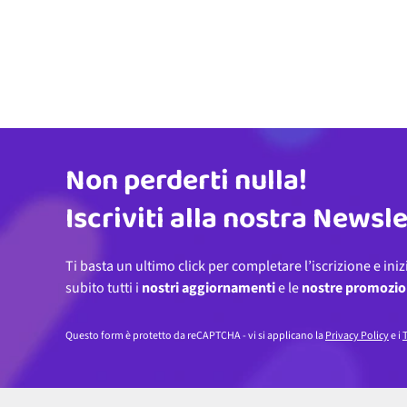
Non perderti nulla!
Indirizzo email
Iscriviti alla nostra Newsl
Ti basta un ultimo click per completare l’iscrizione e iniz
subito tutti i
nostri aggiornamenti
e le
nostre promozio
Questo form è protetto da reCAPTCHA - vi si applicano la
Privacy Policy
e i
T