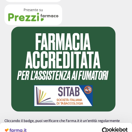
Cliccando il badge, puoi verificare che Farma.it è un'entità regolarmente
autorizzata dal Ministero della Salute a effettuare la vendita online di
medicinali.