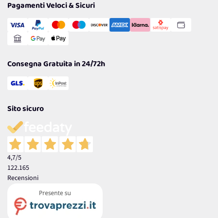
Pagamenti Veloci & Sicuri
Cookie Policy
Transazione Sicura
Comunicazioni
Gestisci Cookie
Reso Facile e Veloce
Garanzia
Consegna Gratuita in 24/72h
Sito sicuro
4,7
/5
122.165
Recensioni