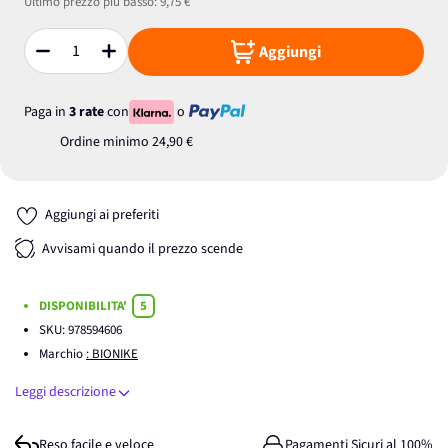
Ultimo prezzo più basso:
9,75 €
Aggiungi
Quantità
Paga in
3 rate
con
o
Ordine minimo
24,90 €
Aggiungi ai preferiti
Avvisami quando il prezzo scende
DISPONIBILITA'
5
SKU:
978594606
Marchio
: BIONIKE
Leggi descrizione
Reso facile e veloce
Pagamenti Sicuri al 100%