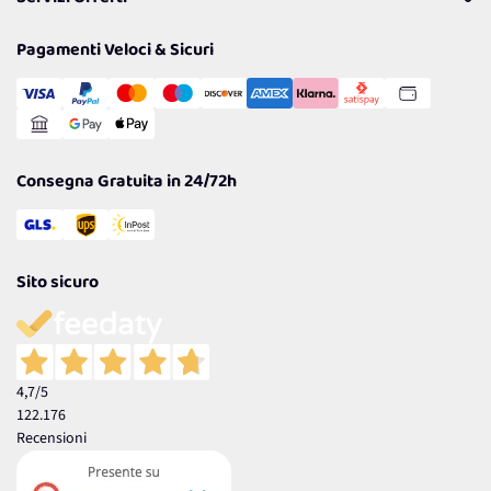
Resi
Politiche per la parità di genere
Privacy Policy
Tantissimi Sconti
Pagamenti Veloci & Sicuri
Cookie Policy
Transazione Sicura
Comunicazioni
Gestisci Cookie
Reso Facile e Veloce
Garanzia
Consegna Gratuita in 24/72h
Sito sicuro
4,7
/5
122.176
Recensioni