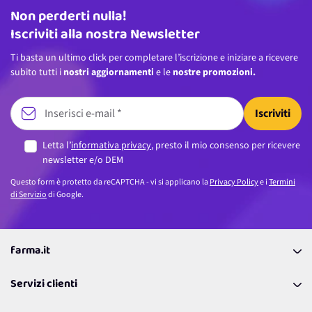
Non perderti nulla!
Indirizzo email
Iscriviti alla nostra Newsletter
Ti basta un ultimo click per completare l’iscrizione e iniziare a ricevere
subito tutti i
nostri aggiornamenti
e le
nostre promozioni.
Iscriviti
Letta l’
informativa privacy
, presto il mio consenso per ricevere
newsletter e/o DEM
Questo form è protetto da reCAPTCHA - vi si applicano la
Privacy Policy
e i
Termini
di Servizio
di Google.
farma.it
La nostra Azienda
Servizi clienti
Coupon
Contattaci
Programma Fedeltà Farma Lovers