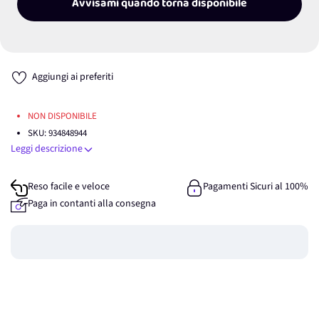
Avvisami quando torna disponibile
Aggiungi ai preferiti
NON DISPONIBILE
SKU:
934848944
Leggi descrizione
Reso facile e veloce
Pagamenti Sicuri al 100%
Paga in contanti alla consegna
Guadagna
0
punti