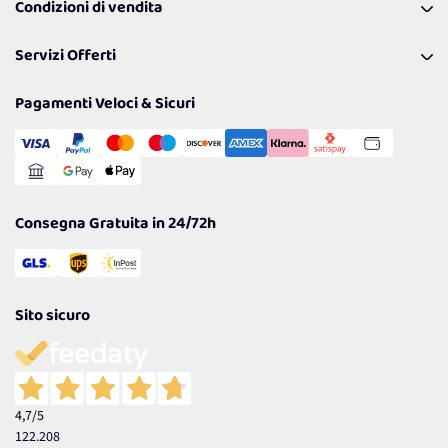
Condizioni di vendita
Richiamami
Lavora con noi
Pagamenti & Condizioni
FAQ
I nostri consigli
Servizi Offerti
Spedizioni
Resi
Politiche per la parità di genere
Privacy Policy
Tantissimi Sconti
Pagamenti Veloci & Sicuri
Cookie Policy
Transazione Sicura
Comunicazioni
Gestisci Cookie
Reso Facile e Veloce
Garanzia
Consegna Gratuita in 24/72h
Sito sicuro
4,7
/5
122.208