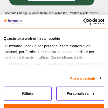
Cliccando il badge, puoi verificare che Farma.it è un'entità regolarmente
autorizzata dal Ministero della Salute a effettuare la vendita online di
medicinali.
Questo sito web utilizza i cookie
Utilizziamo i cookie per personalizzare contenuti ed
annunci, per fornire funzionalità dei social media e per
analizzare il nostro traffico. Condividiamo inoltre
informazioni sul modo in cui utilizzi il nostro sito con i nostri
partner che si occupano di analisi dei dati web, pubblicità e
social media, i quali potrebbero combinarle con altre
Mostra dettagli
informazioni che hai fornito loro o che hanno raccolto dal
tuo utilizzo dei loro servizi.
Seguici su
Rifiuta
Personalizza
Farma.it S.a.s. P. IVA 07417261216 REA: NA-884088
CREDITS