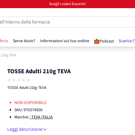
Scegli i solari Eucerin!
all’interno della farmacia
ferta
Serve Aiuto?
Informazioni sul tuo ordine
Scarica l
Podcast
i 210g TEVA
TOSSE Adulti 210g TEVA
TOSSE Adulti 210g TEVA
NON DISPONIBILE
SKU:
970374500
Marchio
: TEVA ITALIA
Leggi descrizione