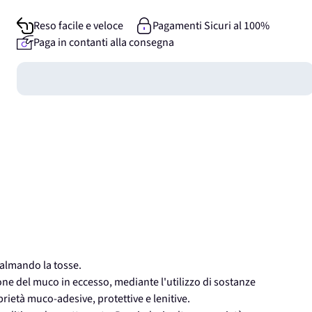
Reso facile e veloce
Pagamenti Sicuri al 100%
Paga in contanti alla consegna
Guadagna
0
punti
calmando la tosse.
one del muco in eccesso, mediante l'utilizzo di sostanze
prietà muco-adesive, protettive e lenitive.