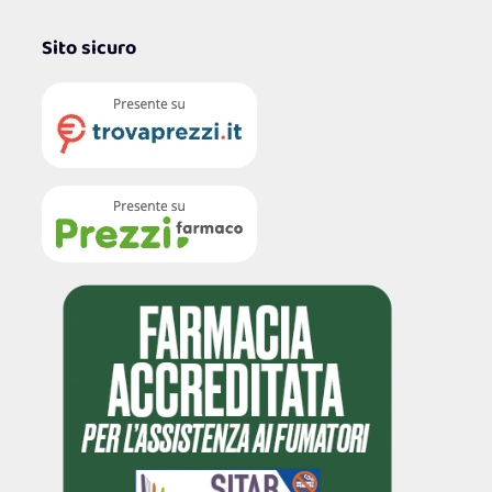
Sito sicuro
4,7
/5
122.176
Recensioni