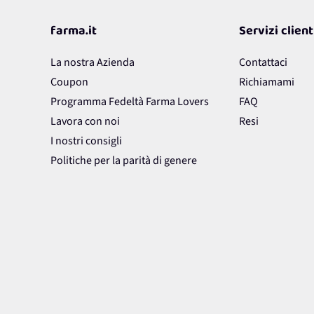
Questo form è protetto da reCAPTCHA - vi si applicano la
Privacy Policy
e i
T
farma.it
Servizi client
La nostra Azienda
Contattaci
Coupon
Richiamami
Programma Fedeltà Farma Lovers
FAQ
Lavora con noi
Resi
I nostri consigli
Politiche per la parità di genere