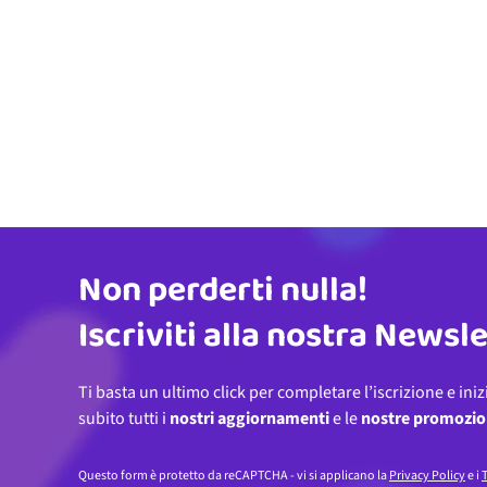
Non perderti nulla!
Indirizzo email
Iscriviti alla nostra Newsl
Ti basta un ultimo click per completare l’iscrizione e iniz
subito tutti i
nostri aggiornamenti
e le
nostre promozio
Questo form è protetto da reCAPTCHA - vi si applicano la
Privacy Policy
e i
T