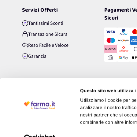
Servizi Offerti
Pagamenti Ve
Sicuri
Tantissimi Sconti
Transazione Sicura
Reso Facile e Veloce
Garanzia
Questo sito web utilizza i
Utilizziamo i cookie per pe
analizzare il nostro traffic
nostri partner che si occup
combinarle con altre inform
Farma.it S.a.s. P. IVA 07417261216 REA: NA-884088
-
CREDITS