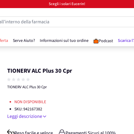
Scegli i solari Eucerin!
all’interno della farmacia
ferta
Serve Aiuto?
Informazioni sul tuo ordine
Scarica l
Podcast
TIONERV ALC Plus 30 Cpr
TIONERV ALC Plus 30 Cpr
NON DISPONIBILE
SKU:
942167382
Leggi descrizione
Reso facile e veloce
Pagamenti Sicuri al 100%