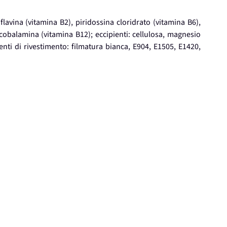
boflavina (vitamina B2), piridossina cloridrato (vitamina B6),
ocobalamina (vitamina B12); eccipienti: cellulosa, magnesio
agenti di rivestimento: filmatura bianca, E904, E1505, E1420,