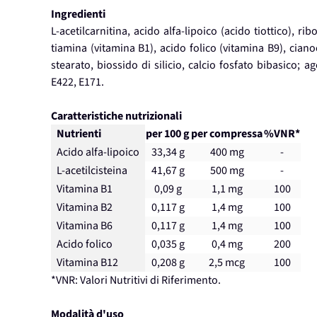
Ingredienti
L-acetilcarnitina, acido alfa-lipoico (acido tiottico), ri
tiamina (vitamina B1), acido folico (vitamina B9), cian
stearato, biossido di silicio, calcio fosfato bibasico; 
E422, E171.
Caratteristiche nutrizionali
Nutrienti
per 100 g
per compressa
%VNR*
Acido alfa-lipoico
33,34 g
400 mg
-
L-acetilcisteina
41,67 g
500 mg
-
Vitamina B1
0,09 g
1,1 mg
100
Vitamina B2
0,117 g
1,4 mg
100
Vitamina B6
0,117 g
1,4 mg
100
Acido folico
0,035 g
0,4 mg
200
Vitamina B12
0,208 g
2,5 mcg
100
*VNR: Valori Nutritivi di Riferimento.
Modalità d'uso