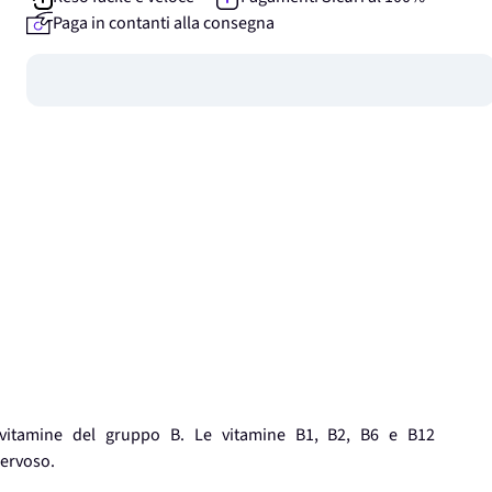
Paga in contanti alla consegna
Guadagna
0
punti
a e vitamine del gruppo B. Le vitamine B1, B2, B6 e B12
nervoso.