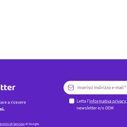
etter
Letta l’
informativa privacy
iare a ricevere
newsletter e/o DEM
ni.
ermini di Servizio
di Google.