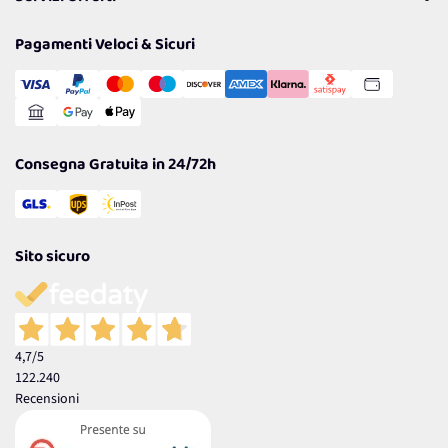
Resi
Politiche per la parità di genere
Privacy Policy
Tantissimi Sconti
Pagamenti Veloci & Sicuri
Cookie Policy
Transazione Sicura
Comunicazioni
Gestisci Cookie
Reso Facile e Veloce
Garanzia
Consegna Gratuita in 24/72h
Sito sicuro
4,7
/5
122.240
Recensioni