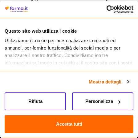
autorizzata dal Ministero della Salute a effettuare la vendita online di
medicinali.
Questo sito web utilizza i cookie
Utilizziamo i cookie per personalizzare contenuti ed
annunci, per fornire funzionalità dei social media e per
analizzare il nostro traffico. Condividiamo inoltre
informazioni sul modo in cui utilizzi il nostro sito con i nostri
partner che si occupano di analisi dei dati web, pubblicità e
social media, i quali potrebbero combinarle con altre
Mostra dettagli
informazioni che hai fornito loro o che hanno raccolto dal
tuo utilizzo dei loro servizi.
Seguici su
Rifiuta
Personalizza
Farma.it S.a.s. P. IVA 07417261216 REA: NA-884088
CREDITS
Accetta tutti
Sede legale Via delle Repubbliche Marinare 128, 80147 Napoli
Vendita online di medicinali senza obbligo di prescrizione effettuata tramite
esercizio autorizzato dal Ministero della Salute – Codice identificativo n. 016715