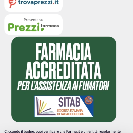
Cliccando il badge, puoi verificare che Farma.it è un'entità regolarmente