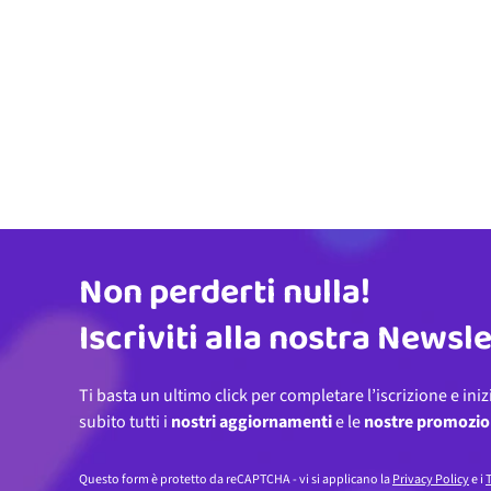
Non perderti nulla!
Indirizzo email
Iscriviti alla nostra Newsl
Ti basta un ultimo click per completare l’iscrizione e iniz
subito tutti i
nostri aggiornamenti
e le
nostre promozio
Questo form è protetto da reCAPTCHA - vi si applicano la
Privacy Policy
e i
T