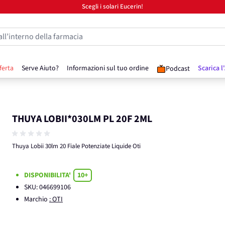
Scegli i solari Eucerin!
all’interno della farmacia
ferta
Serve Aiuto?
Informazioni sul tuo ordine
Scarica l
Podcast
THUYA LOBII*030LM PL 20F 2ML
Thuya Lobii 30lm 20 Fiale Potenziate Liquide Oti
DISPONIBILITA'
10+
SKU:
046699106
Marchio
: OTI