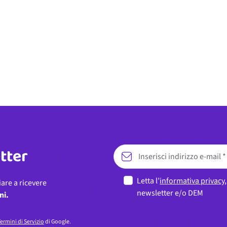
etter
Letta l’
informativa privacy
iare a ricevere
newsletter e/o DEM
ni.
ermini di Servizio
di Google.