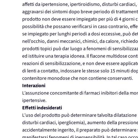
affetti da ipertensione, ipertiroidismo, disturbi cardiaci,
aggravarsi dei sintomi dopo breve periodo di trattamento i
prodotto non deve essere impiegato per più di 4 giorni c
possibilità che possano verificarsi in caso contrario, effe
se impiegato per lunghi periodi a dosi eccessive, può det
nell’occhio, danni meccanici, chimici, da calore, richied
prodotti topici può dar luogo a fenomeni di sensibilizzaz
ed istituire una terapia idonea. Il flacone multidose co
reazioni di sensibilizzazione, e non deve essere applicat
di lenti a contatto, indossare le stesse solo 15 minuti dopo
contenitore monodose che non contiene conservanti.
Interazioni
L’assunzione concomitante di farmaci inibitori della mo
ipertensive.
Effetti indesiderati
L’uso del prodotto può determinare talvolta dilatazione 
disturbi cardiaci, iperglicemia), aumento della pression
accidentalmente ingerito, il preparato può determinar
manifestarsi fenomeni di ipersensibilità. In tal caso occ