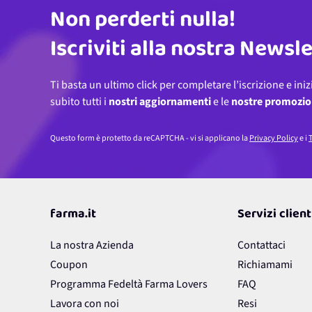
Non perderti nulla!
Indirizzo email
Iscriviti alla nostra Newsl
Ti basta un ultimo click per completare l’iscrizione e iniz
subito tutti i
nostri aggiornamenti
e le
nostre promozio
Questo form è protetto da reCAPTCHA - vi si applicano la
Privacy Policy
e i
T
farma.it
Servizi client
La nostra Azienda
Contattaci
Coupon
Richiamami
Programma Fedeltà Farma Lovers
FAQ
Lavora con noi
Resi