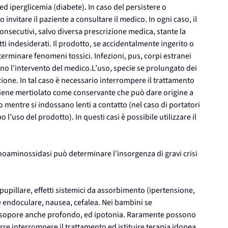
 ed iperglicemia (diabete). In caso del persistere o
nvitare il paziente a consultare il medico. In ogni caso, il
onsecutivi, salvo diversa prescrizione medica, stante la
tti indesiderati. Il prodotto, se accidentalmente ingerito o
erminare fenomeni tossici. Infezioni, pus, corpi estranei
ono l’intervento del medico.L’uso, specie se prolungato dei
ione. In tal caso è necessario interrompere il trattamento
ntiene mertiolato come conservante che può dare origine a
o mentre si indossano lenti a contatto (nel caso di portatori
 l’uso del prodotto). In questi casi è possibile utilizzare il
noaminossidasi può determinare l’insorgenza di gravi crisi
pupillare, effetti sistemici da assorbimento (ipertensione,
e endoculare, nausea, cefalea. Nei bambini se
e sopore anche profondo, ed ipotonia. Raramente possono
orre interrompere il trattamento ed istituire terapia idonea.