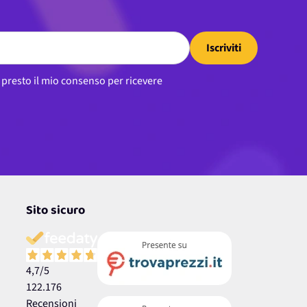
Iscriviti
, presto il mio consenso per ricevere
Sito sicuro
4,7
/5
122.176
Recensioni