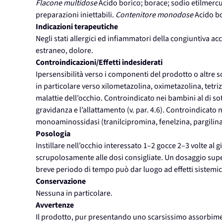
Flacone multidose
Acido borico; borace; sodio etilmercu
preparazioni iniettabili.
Contenitore monodose
Acido bo
Indicazioni terapeutiche
Negli stati allergici ed infiammatori della congiuntiva 
estraneo, dolore.
Controindicazioni/Effetti indesiderati
Ipersensibilità verso i componenti del prodotto o altre s
in particolare verso xilometazolina, oximetazolina, tetri
malattie dell’occhio. Controindicato nei bambini al di s
gravidanza e l’allattamento (v. par. 4.6). Controindicat
monoaminossidasi (tranilcipromina, fenelzina, pargilina) 
Posologia
Instillare nell’occhio interessato 1–2 gocce 2–3 volte al 
scrupolosamente alle dosi consigliate. Un dosaggio supe
breve periodo di tempo può dar luogo ad effetti sistemici
Conservazione
Nessuna in particolare.
Avvertenze
Il prodotto, pur presentando uno scarsissimo assorbimen