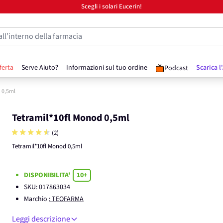
Scegli i solari Eucerin!
all’interno della farmacia
ferta
Serve Aiuto?
Informazioni sul tuo ordine
Scarica l
Podcast
 0,5ml
Tetramil*10fl Monod 0,5ml
(2)
Tetramil*10fl Monod 0,5ml
DISPONIBILITA'
10+
SKU:
017863034
Marchio
: TEOFARMA
Leggi descrizione