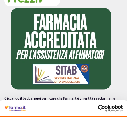
Cliccando il badge, puoi verificare che Farma.it è un'entità regolarmente
autorizzata dal Ministero della Salute a effettuare la vendita online di
medicinali.