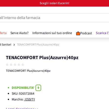
Scegli i solari Eucerin!
all’interno della farmacia
ferta
Serve Aiuto?
Informazioni sul tuo ordine
Scarica l
Podcast
li Sanitari
TENACOMFORT Plus(Azzurro)40pz
TENACOMFORT Plus(Azzurro)40pz
TENACOMFORT Plus(Azzurro)40pz
DISPONIBILITA'
9
SKU:
926572064
Marchio
: ESSITY