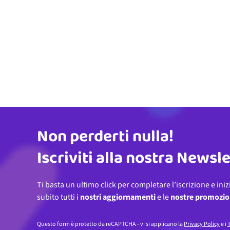
Non perderti nulla!
Indirizzo email
Iscriviti alla nostra Newsl
Ti basta un ultimo click per completare l’iscrizione e iniz
subito tutti i
nostri aggiornamenti
e le
nostre promozio
Questo form è protetto da reCAPTCHA - vi si applicano la
Privacy Policy
e i
T