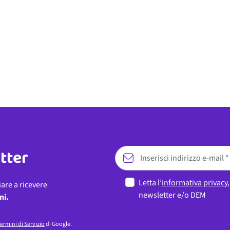
etter
Letta l’
informativa privacy
iare a ricevere
newsletter e/o DEM
ni.
ermini di Servizio
di Google.