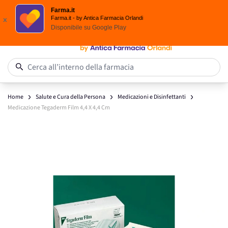
Scegli i solari Eucerin!
Farma.it
Salta al contenuto
Farma.it - by Antica Farmacia Orlandi
x
Disponibile su
Google Play
0
Cerca all’interno della farmacia
Home
Salute e Cura della Persona
Medicazioni e Disinfettanti
Medicazione Tegaderm Film 4,4 X 4,4 Cm
Main image
Click to view image in fullscreen