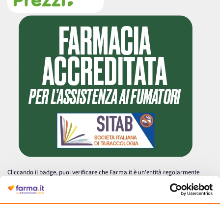
Cliccando il badge, puoi verificare che Farma.it è un'entità regolarmente
autorizzata dal Ministero della Salute a effettuare la vendita online di
medicinali.