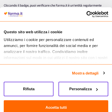
Cliccando il badge, puoi verificare che Farma.it è un'entità regolarmente
autorizzata dal Ministero della Salute a effettuare la vendita online di
medicinali.
Questo sito web utilizza i cookie
Utilizziamo i cookie per personalizzare contenuti ed
annunci, per fornire funzionalità dei social media e per
analizzare il nostro traffico. Condividiamo inoltre
informazioni sul modo in cui utilizzi il nostro sito con i nostri
partner che si occupano di analisi dei dati web, pubblicità e
social media, i quali potrebbero combinarle con altre
Mostra dettagli
informazioni che hai fornito loro o che hanno raccolto dal
tuo utilizzo dei loro servizi.
Seguici su
Rifiuta
Personalizza
Farma.it S.a.s. P. IVA 07417261216 REA: NA-884088
CREDITS
Accetta tutti
Sede legale Via delle Repubbliche Marinare 128, 80147 Napoli