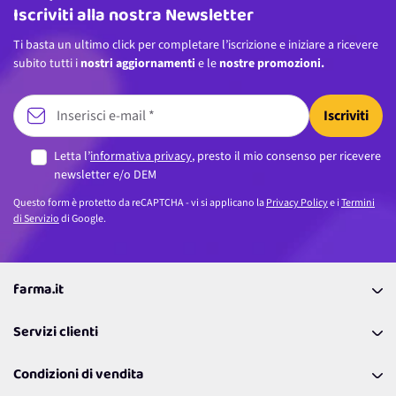
Iscriviti alla nostra Newsletter
Ti basta un ultimo click per completare l’iscrizione e iniziare a ricevere
subito tutti i
nostri aggiornamenti
e le
nostre promozioni.
Iscriviti
Letta l’
informativa privacy
, presto il mio consenso per ricevere
newsletter e/o DEM
Questo form è protetto da reCAPTCHA - vi si applicano la
Privacy Policy
e i
Termini
di Servizio
di Google.
farma.it
La nostra Azienda
Servizi clienti
Coupon
Contattaci
Programma Fedeltà Farma Lovers
Condizioni di vendita
Richiamami
Lavora con noi
Pagamenti & Condizioni