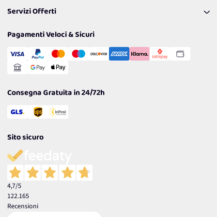
FAQ
I nostri consigli
Servizi Offerti
Spedizioni
Resi
Politiche per la parità di genere
Privacy Policy
Tantissimi Sconti
Pagamenti Veloci & Sicuri
Cookie Policy
Transazione Sicura
Comunicazioni
Gestisci Cookie
Reso Facile e Veloce
Garanzia
Consegna Gratuita in 24/72h
Sito sicuro
4,7
/5
122.165
Recensioni