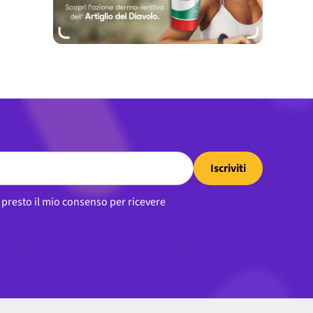
Iscriviti
, presto il mio consenso per ricevere