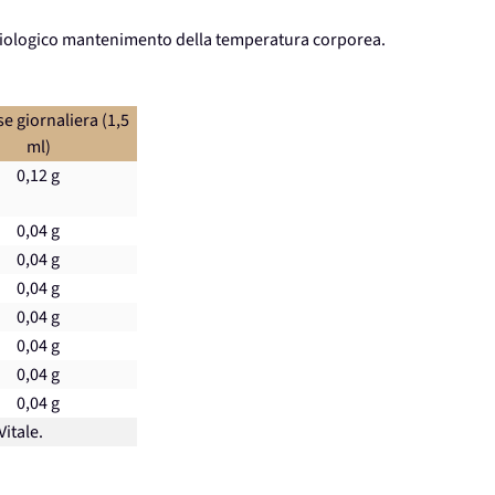
isiologico mantenimento della temperatura corporea.
e giornaliera (1,5
ml)
0,12 g
0,04 g
0,04 g
0,04 g
0,04 g
0,04 g
0,04 g
0,04 g
Vitale.