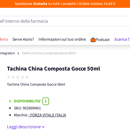
Spedizione
Gratuita
su tutti i prodotti
| Ordine minimo 24,90 €
all’interno della farmacia
ferta
Serve Aiuto?
Informazioni sul tuo ordine
Scarica l
Podcast
 Integratori
Tachina China Composta Gocce 50ml
Tachina China Composta Gocce 50ml
Tachina China Composta Gocce 50ml
DISPONIBILITA'
1
SKU:
902809401
Marchio
: FORZA VITALE ITALIA
Leggi descrizione