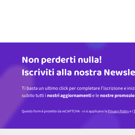
Non perderti nulla!
Indirizzo email
Iscriviti alla nostra Newsl
Ti basta un ultimo click per completare l’iscrizione e iniz
subito tutti i
nostri aggiornamenti
e le
nostre promozio
Questo form è protetto da reCAPTCHA - vi si applicano la
Privacy Policy
e i
T