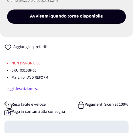
Ultimo prezzo più basso:
31,24 €
Avvisami quando torna disponibile
Aggiungi ai preferiti
NON DISPONIBILE
SKU:
931568455
Marchio
: AVD REFORM
Leggi descrizione
Reso facile e veloce
Pagamenti Sicuri al 100%
Paga in contanti alla consegna
Guadagna
0
punti