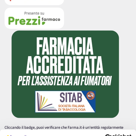
Cliccando il badge, puoi verificare che Farma.it è un'entità regolarmente
autorizzata dal Ministero della Salute a effettuare la vendita online di