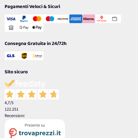
Tantissimi Sconti
Pagamenti Veloci & Sicuri
Cookie Policy
Transazione Sicura
Comunicazioni
Gestisci Cookie
Reso Facile e Veloce
Garanzia
Consegna Gratuita in 24/72h
Sito sicuro
4,7
/5
122.251
Recensioni