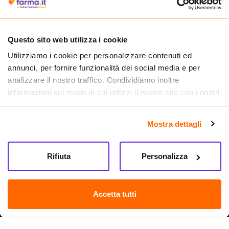
medicinali.
Questo sito web utilizza i cookie
Utilizziamo i cookie per personalizzare contenuti ed
annunci, per fornire funzionalità dei social media e per
analizzare il nostro traffico. Condividiamo inoltre
informazioni sul modo in cui utilizzi il nostro sito con i nostri
partner che si occupano di analisi dei dati web, pubblicità e
social media, i quali potrebbero combinarle con altre
Mostra dettagli
informazioni che hai fornito loro o che hanno raccolto dal
tuo utilizzo dei loro servizi.
Seguici su
Rifiuta
Personalizza
Farma.it S.a.s. P. IVA 07417261216 REA: NA-884088
CREDITS
Accetta tutti
Sede legale Via delle Repubbliche Marinare 128, 80147 Napoli
Vendita online di medicinali senza obbligo di prescrizione effettuata tramite
esercizio autorizzato dal Ministero della Salute – Codice identificativo n. 016715