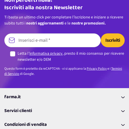
Non perderti nulla!
Iscriviti alla nostra Newsletter
Ti basta un ultimo click per completare l’iscrizione e iniziare a ricevere
subito tutti i
nostri aggiornamenti
e le
nostre promozioni.
Iscriviti
Letta l’
informativa privacy
, presto il mio consenso per ricevere
newsletter e/o DEM
Questo form è protetto da reCAPTCHA - vi si applicano la
Privacy Policy
e i
Termini
di Servizio
di Google.
farma.it
La nostra Azienda
Servizi clienti
Coupon
Contattaci
Programma Fedeltà Farma Lovers
Condizioni di vendita
Richiamami
Lavora con noi