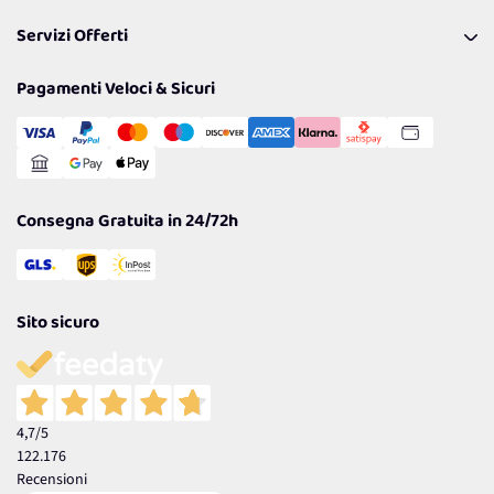
Pagamenti & Condizioni
FAQ
I nostri consigli
Servizi Offerti
Spedizioni
Resi
Politiche per la parità di genere
Privacy Policy
Tantissimi Sconti
Pagamenti Veloci & Sicuri
Cookie Policy
Transazione Sicura
Comunicazioni
Gestisci Cookie
Reso Facile e Veloce
Garanzia
Consegna Gratuita in 24/72h
Sito sicuro
4,7
/5
122.176
Recensioni