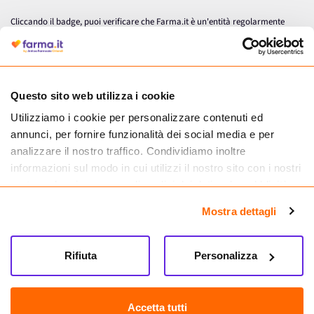
Cliccando il badge, puoi verificare che Farma.it è un'entità regolarmente
autorizzata dal Ministero della Salute a effettuare la vendita online di
medicinali.
Questo sito web utilizza i cookie
Utilizziamo i cookie per personalizzare contenuti ed
annunci, per fornire funzionalità dei social media e per
analizzare il nostro traffico. Condividiamo inoltre
informazioni sul modo in cui utilizzi il nostro sito con i nostri
partner che si occupano di analisi dei dati web, pubblicità e
social media, i quali potrebbero combinarle con altre
Mostra dettagli
informazioni che hai fornito loro o che hanno raccolto dal
tuo utilizzo dei loro servizi.
Seguici su
Rifiuta
Personalizza
Farma.it S.a.s. P. IVA 07417261216 REA: NA-884088
CREDITS
Accetta tutti
Sede legale Via delle Repubbliche Marinare 128, 80147 Napoli