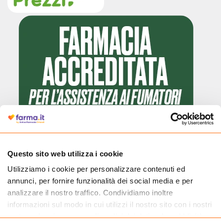
Questo sito web utilizza i cookie
Utilizziamo i cookie per personalizzare contenuti ed
Cliccando il badge, puoi verificare che Farma.it è un'entità regolarmente
annunci, per fornire funzionalità dei social media e per
autorizzata dal Ministero della Salute a effettuare la vendita online di
medicinali.
analizzare il nostro traffico. Condividiamo inoltre
informazioni sul modo in cui utilizzi il nostro sito con i nostri
partner che si occupano di analisi dei dati web, pubblicità e