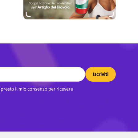
Iscriviti
, presto il mio consenso per ricevere