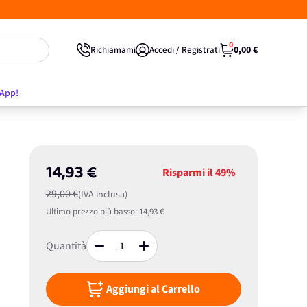
0
0,00 €
Richiamami
Accedi / Registrati
'App!
14,93 €
Risparmi il
49%
29,00 €
(IVA inclusa)
Ultimo prezzo più basso:
14,93 €
Quantità
Aggiungi al Carrello