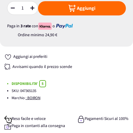
Aggiungi
Quantità
Paga in
3 rate
con
o
Ordine minimo
24,90 €
Aggiungi ai preferiti
Avvisami quando il prezzo scende
DISPONIBILITA'
5
SKU:
047365135
Marchio
: BOIRON
Reso facile e veloce
Pagamenti Sicuri al 100%
Paga in contanti alla consegna