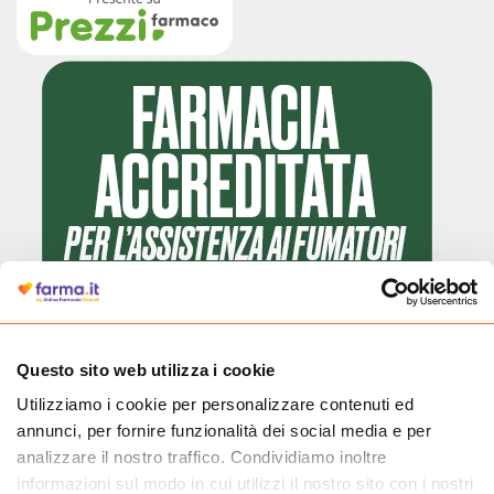
Questo sito web utilizza i cookie
Utilizziamo i cookie per personalizzare contenuti ed
Cliccando il badge, puoi verificare che Farma.it è un'entità regolarmente
annunci, per fornire funzionalità dei social media e per
autorizzata dal Ministero della Salute a effettuare la vendita online di
medicinali.
analizzare il nostro traffico. Condividiamo inoltre
informazioni sul modo in cui utilizzi il nostro sito con i nostri