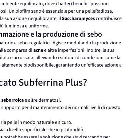
n ambiente equilibrato, dove i batteri benefici possono
nosi. Un biofilm sano è essenziale per una pelleRadiosa,
a sua azione riequilibrante, il
Saccharomyces
contribuisce
più luminosa e uniforme.
iammazione e la produzione di sebo
atorie e sebo-regolatrici. Agisce modulando la produzione
 alla comparsa di
acne
e altre imperfezioni. Inoltre, la sua
itata e arrossata, alleviando i sintomi di condizioni come la
 altamente biodisponibile, garantendo un'efficace azione a
icato Subferrina Plus?
 seborroica
e altre dermatosi.
 supporto per il mantenimento dei normali livelli di questo
ria pelle in modo naturale e sicuro.
a a livello superficiale che in profondità.
us
potrebbe essere la soluzione che stavi cercando per