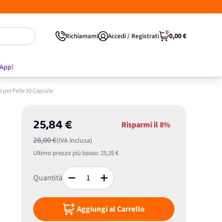
0
0,00 €
Richiamami
Accedi / Registrati
'App!
 per Pelle 30 Capsule
25,84 €
Risparmi il
8%
28,00 €
(IVA inclusa)
Ultimo prezzo più basso:
25,35 €
Quantità
Aggiungi al Carrello