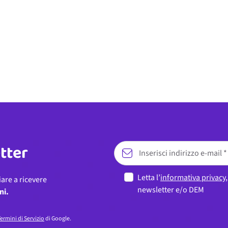
etter
Letta l’
informativa privacy
iare a ricevere
newsletter e/o DEM
ni.
ermini di Servizio
di Google.