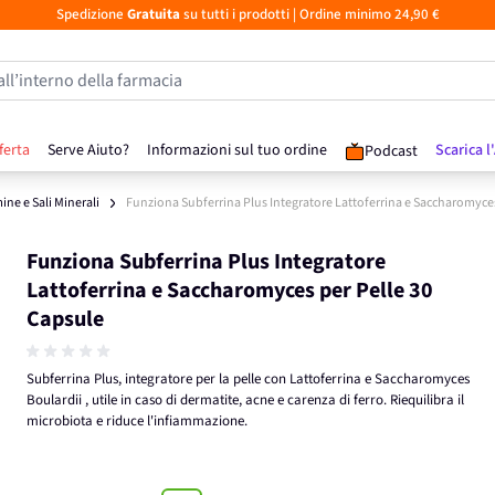
Spedizione
Gratuita
su tutti i prodotti
| Ordine minimo 24,90 €
all’interno della farmacia
ferta
Serve Aiuto?
Informazioni sul tuo ordine
Scarica l
Podcast
ine e Sali Minerali
Funziona Subferrina Plus Integratore Lattoferrina e Saccharomyces
Funziona Subferrina Plus Integratore
Lattoferrina e Saccharomyces per Pelle 30
Capsule
Subferrina Plus, integratore per la pelle con Lattoferrina e Saccharomyces
Boulardii , utile in caso di dermatite, acne e carenza di ferro. Riequilibra il
microbiota e riduce l'infiammazione.