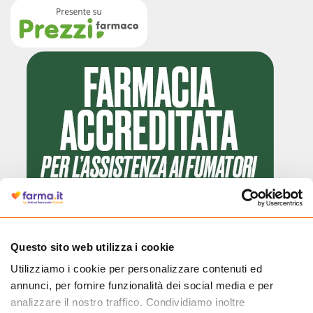
Questo sito web utilizza i cookie
Utilizziamo i cookie per personalizzare contenuti ed
Cliccando il badge, puoi verificare che Farma.it è un'entità regolarmente
annunci, per fornire funzionalità dei social media e per
autorizzata dal Ministero della Salute a effettuare la vendita online di
medicinali.
analizzare il nostro traffico. Condividiamo inoltre