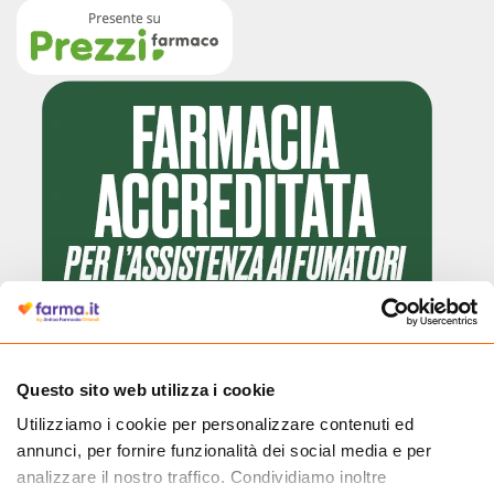
Questo sito web utilizza i cookie
Utilizziamo i cookie per personalizzare contenuti ed
Cliccando il badge, puoi verificare che Farma.it è un'entità regolarmente
annunci, per fornire funzionalità dei social media e per
autorizzata dal Ministero della Salute a effettuare la vendita online di
medicinali.
analizzare il nostro traffico. Condividiamo inoltre