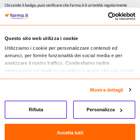
Cliccando il badge, puoi verificare che Farma.it è un'entità regolarmente
autorizzata dal Ministero della Salute a effettuare la vendita online di
medicinali.
Questo sito web utilizza i cookie
Utilizziamo i cookie per personalizzare contenuti ed
annunci, per fornire funzionalità dei social media e per
analizzare il nostro traffico. Condividiamo inoltre
informazioni sul modo in cui utilizzi il nostro sito con i nostri
partner che si occupano di analisi dei dati web, pubblicità e
social media, i quali potrebbero combinarle con altre
Mostra dettagli
informazioni che hai fornito loro o che hanno raccolto dal
tuo utilizzo dei loro servizi.
Seguici su
Rifiuta
Personalizza
Farma.it S.a.s. P. IVA 07417261216 REA: NA-884088
CREDITS
Accetta tutti
Sede legale Via delle Repubbliche Marinare 128, 80147 Napoli
Vendita online di medicinali senza obbligo di prescrizione effettuata tramite