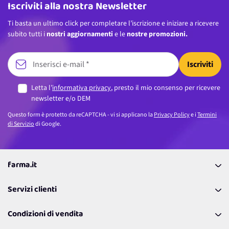
Iscriviti alla nostra Newsletter
Ti basta un ultimo click per completare l’iscrizione e iniziare a ricevere
subito tutti i
nostri aggiornamenti
e le
nostre promozioni.
Iscriviti
Letta l’
informativa privacy
, presto il mio consenso per ricevere
newsletter e/o DEM
Questo form è protetto da reCAPTCHA - vi si applicano la
Privacy Policy
e i
Termini
di Servizio
di Google.
farma.it
La nostra Azienda
Servizi clienti
Coupon
Contattaci
Programma Fedeltà Farma Lovers
Condizioni di vendita
Richiamami
Lavora con noi
Pagamenti & Condizioni
FAQ
I nostri consigli