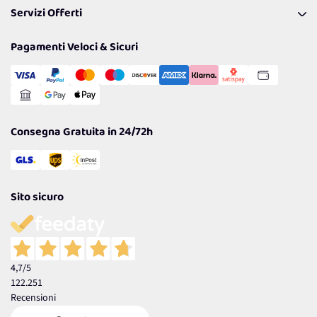
Servizi Offerti
Spedizioni
Resi
Politiche per la parità di genere
Privacy Policy
Tantissimi Sconti
Pagamenti Veloci & Sicuri
Cookie Policy
Transazione Sicura
Comunicazioni
Gestisci Cookie
Reso Facile e Veloce
Garanzia
Consegna Gratuita in 24/72h
Sito sicuro
4,7
/5
122.251
Recensioni