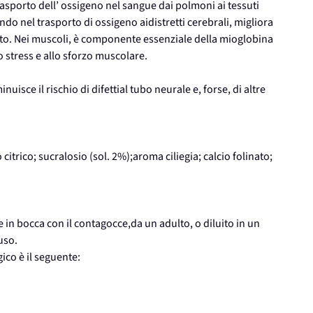
rasporto dell’ ossigeno nel sangue dai polmoni ai tessuti
endo nel trasporto di ossigeno aidistretti cerebrali, migliora
o. Nei muscoli, è componente essenziale della mioglobina
 stress e allo sforzo muscolare.
nuisce il rischio di difettial tubo neurale e, forse, di altre
itrico; sucralosio (sol. 2%);aroma ciliegia; calcio folinato;
n bocca con il contagocce,da un adulto, o diluito in un
uso.
ico è il seguente: