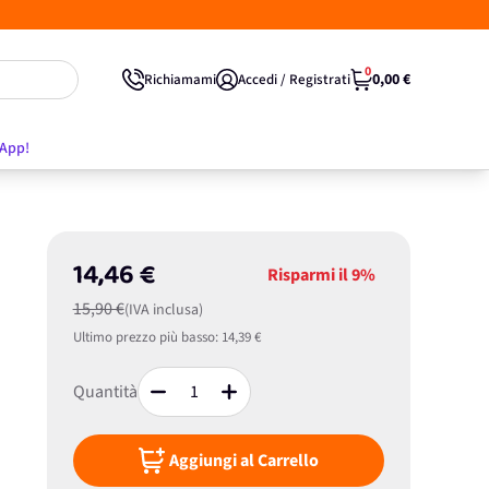
0
0,00 €
Richiamami
Accedi / Registrati
'App!
14,46 €
Risparmi il
9%
15,90 €
(IVA inclusa)
Ultimo prezzo più basso:
14,39 €
Quantità
Aggiungi al Carrello