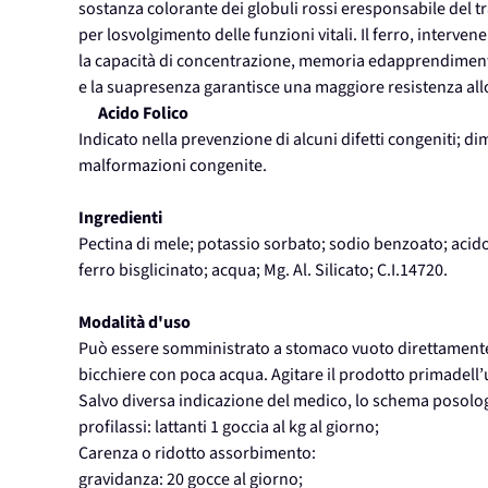
sostanza colorante dei globuli rossi eresponsabile del t
per losvolgimento delle funzioni vitali. Il ferro, interven
la capacità di concentrazione, memoria edapprendiment
e la suapresenza garantisce una maggiore resistenza allo
Acido Folico
Indicato nella prevenzione di alcuni difetti congeniti; dimi
malformazioni congenite.
Ingredienti
Pectina di mele; potassio sorbato; sodio benzoato; acido c
ferro bisglicinato; acqua; Mg. Al. Silicato; C.I.14720.
Modalità d'uso
Può essere somministrato a stomaco vuoto direttamente i
bicchiere con poca acqua. Agitare il prodotto primadell’
Salvo diversa indicazione del medico, lo schema posolog
profilassi: lattanti 1 goccia al kg al giorno;
Carenza o ridotto assorbimento:
gravidanza: 20 gocce al giorno;