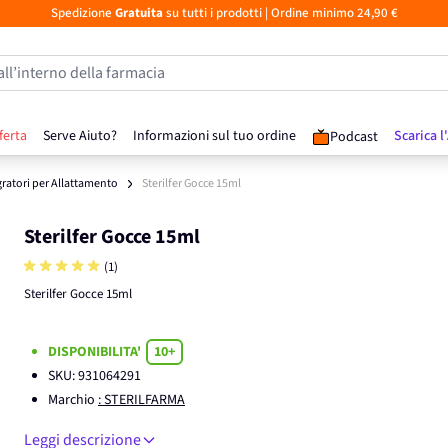
Spedizione
Gratuita
su tutti i prodotti
| Ordine minimo 24,90 €
all’interno della farmacia
ferta
Serve Aiuto?
Informazioni sul tuo ordine
Scarica l
Podcast
gratori per Allattamento
Sterilfer Gocce 15ml
Sterilfer Gocce 15ml
(1)
Sterilfer Gocce 15ml
DISPONIBILITA'
10+
SKU:
931064291
Marchio
: STERILFARMA
Leggi descrizione