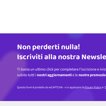
Non perderti nulla!
Indirizzo email
Iscriviti alla nostra Newsl
Ti basta un ultimo click per completare l’iscrizione e iniz
subito tutti i
nostri aggiornamenti
e le
nostre promozio
Questo form è protetto da reCAPTCHA - vi si applicano la
Privacy Policy
e i
T