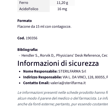
Ferro
11,20 g
AcidoFolico
16 mg
Formato
Flacone da 15 ml con contagocce.
Cod.
190356
Bibliografia:
- Hendler S., Rorvik D,. Physicians' Desk Reference, Cec
Informazioni di sicurezza
Nome Responsabile:
STERILFARMA Srl
Indirizzo Responsabile:
VIA L. DA VINCI, 128, 80055,
Contatto Email:
valeria@sterilfarma.it
Le informazioni presenti nelle schede prodotto hanno fi
alcun modo il parere del medico o del farmacista. Le inf
anche da fonti esterne; pertanto, pur essendo costante