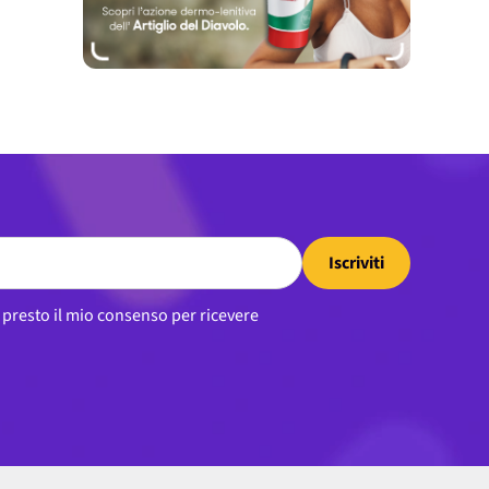
Iscriviti
, presto il mio consenso per ricevere