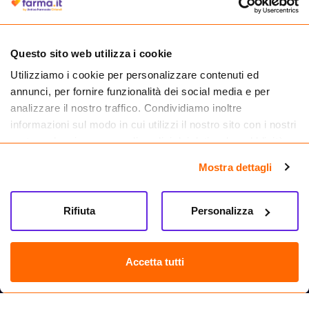
medicinali.
Questo sito web utilizza i cookie
Utilizziamo i cookie per personalizzare contenuti ed
annunci, per fornire funzionalità dei social media e per
analizzare il nostro traffico. Condividiamo inoltre
informazioni sul modo in cui utilizzi il nostro sito con i nostri
partner che si occupano di analisi dei dati web, pubblicità e
social media, i quali potrebbero combinarle con altre
Mostra dettagli
informazioni che hai fornito loro o che hanno raccolto dal
tuo utilizzo dei loro servizi.
Seguici su
Rifiuta
Personalizza
Farma.it S.a.s. P. IVA 07417261216 REA: NA-884088
CREDITS
Accetta tutti
Sede legale Via delle Repubbliche Marinare 128, 80147 Napoli
Vendita online di medicinali senza obbligo di prescrizione effettuata tramite
esercizio autorizzato dal Ministero della Salute – Codice identificativo n. 016715