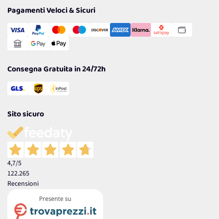
Tantissimi Sconti
Pagamenti Veloci & Sicuri
Cookie Policy
Transazione Sicura
Comunicazioni
Gestisci Cookie
Reso Facile e Veloce
Garanzia
Consegna Gratuita in 24/72h
Sito sicuro
4,7
/5
122.265
Recensioni