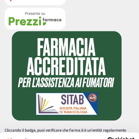
Cliccando il badge, puoi verificare che Farma.it è un'entità regolarmente
autorizzata dal Ministero della Salute a effettuare la vendita online di