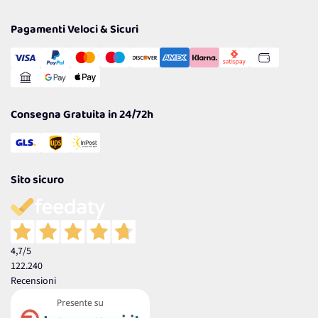
Privacy Policy
Tantissimi Sconti
Pagamenti Veloci & Sicuri
Cookie Policy
Transazione Sicura
Comunicazioni
Gestisci Cookie
Reso Facile e Veloce
Garanzia
Consegna Gratuita in 24/72h
Sito sicuro
4,7
/5
122.240
Recensioni