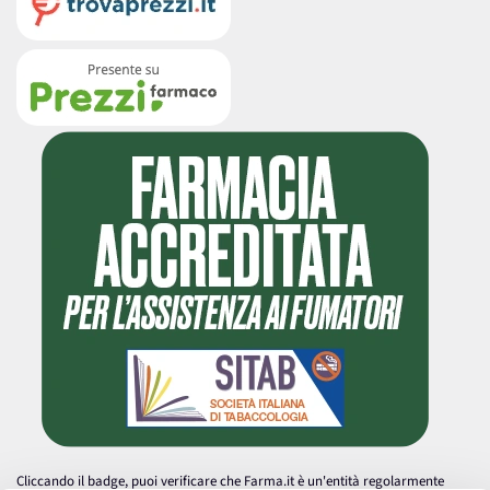
Cliccando il badge, puoi verificare che Farma.it è un'entità regolarmente