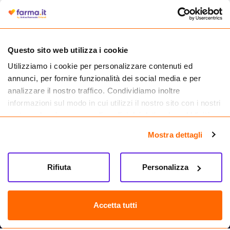
autorizzata dal Ministero della Salute a effettuare la vendita online di
medicinali.
Questo sito web utilizza i cookie
Utilizziamo i cookie per personalizzare contenuti ed
annunci, per fornire funzionalità dei social media e per
analizzare il nostro traffico. Condividiamo inoltre
informazioni sul modo in cui utilizzi il nostro sito con i nostri
partner che si occupano di analisi dei dati web, pubblicità e
social media, i quali potrebbero combinarle con altre
Mostra dettagli
informazioni che hai fornito loro o che hanno raccolto dal
tuo utilizzo dei loro servizi.
Seguici su
Rifiuta
Personalizza
Farma.it S.a.s. P. IVA 07417261216 REA: NA-884088
CREDITS
Accetta tutti
Sede legale Via delle Repubbliche Marinare 128, 80147 Napoli
Vendita online di medicinali senza obbligo di prescrizione effettuata tramite
esercizio autorizzato dal Ministero della Salute – Codice identificativo n. 016715