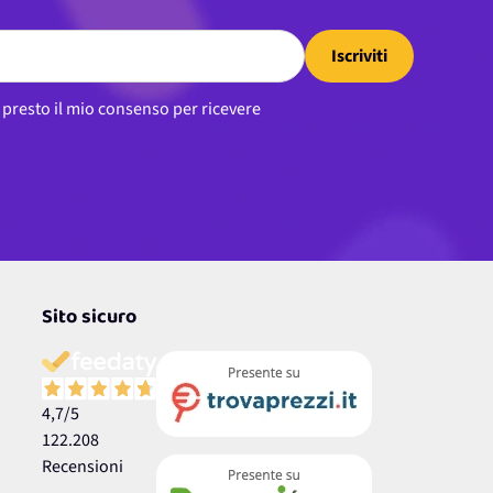
Iscriviti
, presto il mio consenso per ricevere
Sito sicuro
4,7
/5
122.208
Recensioni