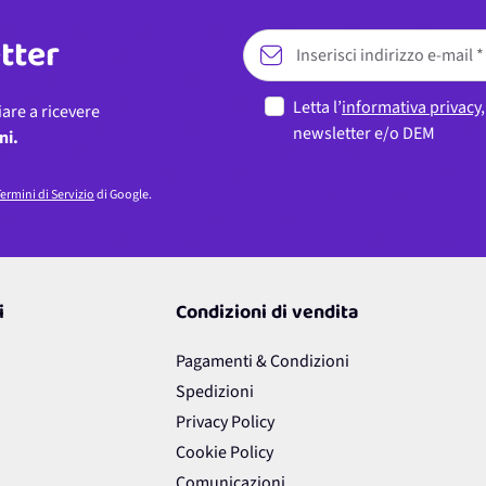
etter
Letta l’
informativa privacy
iare a ricevere
newsletter e/o DEM
ni.
ermini di Servizio
di Google.
i
Condizioni di vendita
Pagamenti & Condizioni
Spedizioni
Privacy Policy
Cookie Policy
Comunicazioni