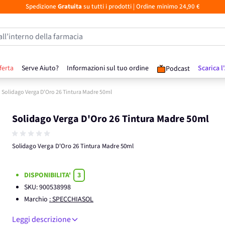
Spedizione
Gratuita
su tutti i prodotti
| Ordine minimo 24,90 €
all’interno della farmacia
ferta
Serve Aiuto?
Informazioni sul tuo ordine
Scarica l
Podcast
Solidago Verga D'Oro 26 Tintura Madre 50ml
Solidago Verga D'Oro 26 Tintura Madre 50ml
Solidago Verga D'Oro 26 Tintura Madre 50ml
DISPONIBILITA'
3
SKU:
900538998
Marchio
: SPECCHIASOL
Leggi descrizione