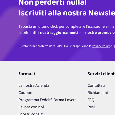
Non perderti nulla!
Indirizzo email
Iscriviti alla nostra Newsl
Ti basta un ultimo click per completare l’iscrizione e iniz
subito tutti i
nostri aggiornamenti
e le
nostre promozio
Questo form è protetto da reCAPTCHA - vi si applicano la
Privacy Policy
e i
T
farma.it
Servizi client
La nostra Azienda
Contattaci
Coupon
Richiamami
Programma Fedeltà Farma Lovers
FAQ
Lavora con noi
Resi
I nostri consigli