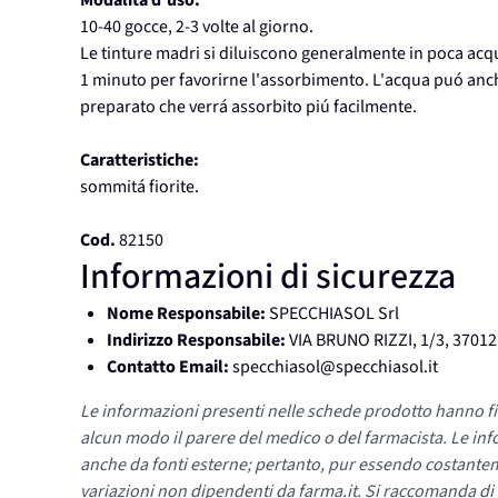
Modalità d'uso:
10-40 gocce, 2-3 volte al giorno.
Le tinture madri si diluiscono generalmente in poca acqua
1 minuto per favorirne l'assorbimento. L'acqua puó anche 
preparato che verrá assorbito piú facilmente.
Caratteristiche:
sommitá fiorite.
Cod.
82150
Informazioni di sicurezza
Nome Responsabile:
SPECCHIASOL Srl
Indirizzo Responsabile:
VIA BRUNO RIZZI, 1/3, 370
Contatto Email:
specchiasol@specchiasol.it
Le informazioni presenti nelle schede prodotto hanno fi
alcun modo il parere del medico o del farmacista. Le inf
anche da fonti esterne; pertanto, pur essendo costante
variazioni non dipendenti da farma.it. Si raccomanda di fa