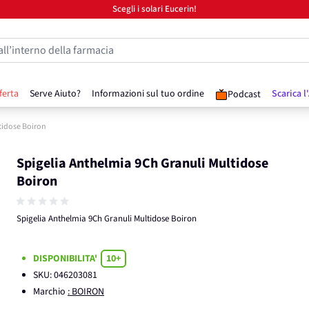
Scegli i solari Eucerin!
all’interno della farmacia
ferta
Serve Aiuto?
Informazioni sul tuo ordine
Scarica l
Podcast
tidose Boiron
Spigelia Anthelmia 9Ch Granuli Multidose
Boiron
Spigelia Anthelmia 9Ch Granuli Multidose Boiron
DISPONIBILITA'
10+
SKU:
046203081
Marchio
: BOIRON