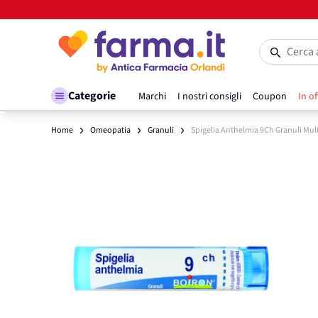
Salta al contenuto
Cerca 
Categorie
Marchi
I nostri consigli
Coupon
In of
Home
Omeopatia
Granuli
Spigelia Anthelmia 9Ch Granuli Mul
Main image
Click to view image in fullscreen