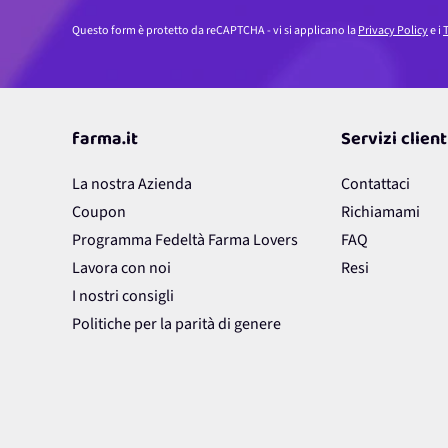
Questo form è protetto da reCAPTCHA - vi si applicano la
Privacy Policy
e i
T
farma.it
Servizi client
La nostra Azienda
Contattaci
Coupon
Richiamami
Programma Fedeltà Farma Lovers
FAQ
Lavora con noi
Resi
I nostri consigli
Politiche per la parità di genere